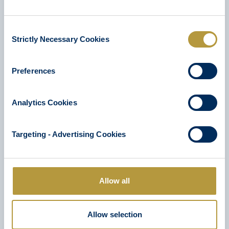
GALERIE
NOUS CONTACTER
Consent
FAIRE UNE DEMANDE
COOKIES POLICY
Strictly Necessary Cookies
Selection
PRIVACY NOTICE
COOKIE SETTINGS
Preferences
CUSTOMER PRIVACY POLICY
CAMERA POLICY
BLOG
Analytics Cookies
Targeting - Advertising Cookies
SOCIAL MEDIA
Allow all
NEWSLETTER
Prénom
Allow selection