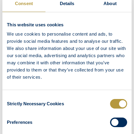
Connexion Internet wifi
Consent
Details
About
Téléphone direct international
Télévision satellite LED 32 pouces
This website uses cookies
Climatiseur individuel
We use cookies to personalise content and ads, to
Equipement de préparation de café et de
provide social media features and to analyse our traffic.
thé
We also share information about your use of our site with
Mini Bar
our social media, advertising and analytics partners who
Coffre-fort
may combine it with other information that you’ve
provided to them or that they’ve collected from your use
Baignoire – Douche
of their services.
Produits de toilette
Sèche-cheveux
Consent
Service de blanchisserie
Strictly Necessary Cookies
Selection
Service de chambre
Balcon ou terrasse meublés
Preferences