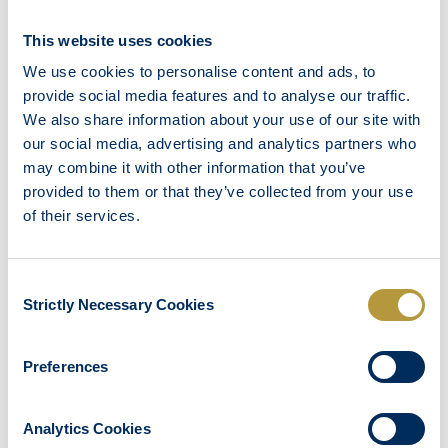
Индивидуальный кондиционер
This website uses cookies
Электроприборы для приготовления чая
We use cookies to personalise content and ads, to
и кофе
provide social media features and to analyse our traffic.
Мини-бар
We also share information about your use of our site with
Сейф
our social media, advertising and analytics partners who
Ванна – Душ
may combine it with other information that you’ve
provided to them or that they’ve collected from your use
Туалетные Принадлежности
of their services.
Фен для волос
Услуги Прачечной
Обслуживание Номеров
Consent
Strictly Necessary Cookies
Selection
Меблированный Балкон или Терраса
Preferences
Analytics Cookies