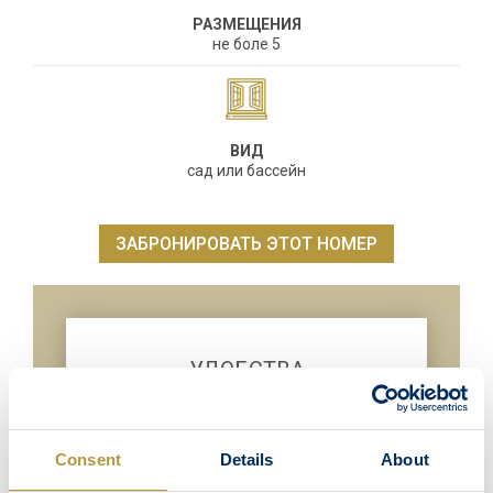
РАЗМЕЩЕНИЯ
не боле 5
ВИД
сад или бассейн
ЗАБРОНИРОВАТЬ ЭТОТ НОМЕР
УДОБСТВА
Беспроводной интернет
Прямая международная телефонная
линия
Consent
Details
About
Спутниковое ТВ
LED 32
дюймов